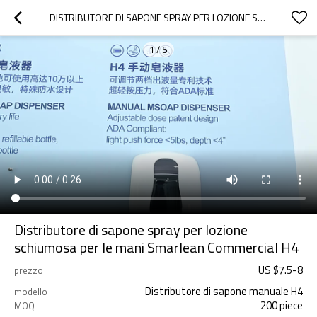
DISTRIBUTORE DI SAPONE SPRAY PER LOZIONE SCHIUMOSA PER LE MANI SMARLEAN COMMERCIAL H4
1
/
5
Distributore di sapone spray per lozione
schiumosa per le mani Smarlean Commercial H4
US $
7.5
-
8
prezzo
Distributore di sapone manuale H4
modello
200 piece
MOQ