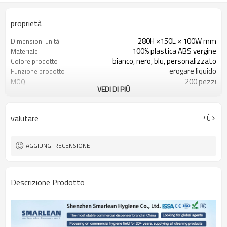
proprietà
280H ×150L × 100W mm
Dimensioni unità
100% plastica ABS vergine
Materiale
bianco, nero, blu, personalizzato
Colore prodotto
erogare liquido
Funzione prodotto
200 pezzi
MOQ
VEDI DI PIÙ
MOQ è 200 pezzi
Logo personalizzato
MOQ è 2000 pezzi
Colore personalizzato
MOQ è 2000 pezzi
Aspetto personalizzato
valutare
PIÙ
AGGIUNGI RECENSIONE
Descrizione Prodotto