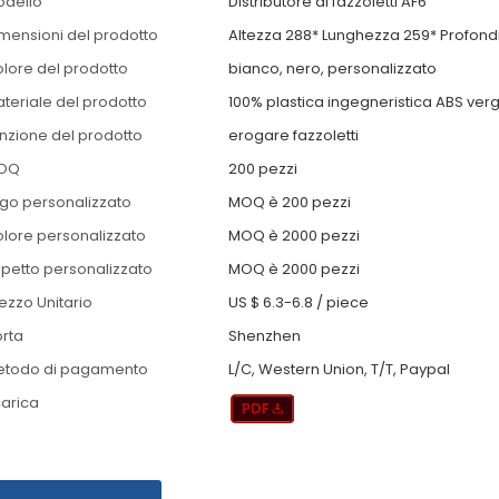
odello
Distributore di fazzoletti AF6
mensioni del prodotto
Altezza 288* Lunghezza 259* Profond
lore del prodotto
bianco, nero, personalizzato
teriale del prodotto
100% plastica ingegneristica ABS ver
nzione del prodotto
erogare fazzoletti
OQ
200 pezzi
go personalizzato
MOQ è 200 pezzi
lore personalizzato
MOQ è 2000 pezzi
petto personalizzato
MOQ è 2000 pezzi
ezzo Unitario
US $ 6.3-6.8
/
piece
rta
Shenzhen
etodo di pagamento
L/C, Western Union, T/T, Paypal
arica