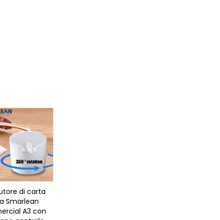
butore di carta
ca Smarlean
rcial A3 con