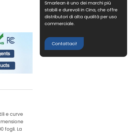
Smarlean è uno dei marchi più
stabili e durevoli in Cina, che offre
distributori di alta qualità per uso
commerciale.
Contattaci!
ili e curve
a dimensione
 fogli. La