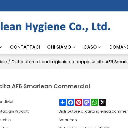
CONTATTACI
CHI SIAMO
CASO
DOMAN
/
Distributore di carta igienica a doppia uscita AF6 Sma
iale
uscita AF6 Smarlean Commercial
Share
Facebook
Pinterest
Mastodon
WhatsApp
X
ndividi
taloghi Prodotti
Distributore di carta igienica commer
archio
Smarlean