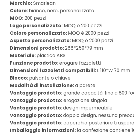
Marchio:
Smarlean
Colore:
bianco, nero, personalizzato
MOQ:
200 pezzi
Logo personalizzato:
MOQ è 200 pezzi
Colore personalizzato:
MOQ è 2000 pezzi
Aspetto personalizzato:
MOQ è 2000 pezzi
Dimensioni prodotto:
288*259*79 mm
Materiale:
plastica ABS
Funzione prodotto:
erogare fazzoletti
Dimensioni fazzoletti compatibili:
L 110*W 70 mm
Blocco:
pulsante o chiave
Modalità di installazione:
a parete
Vantaggio prodotto:
grande capacità: fino a 800 fog
Vantaggio prodotto:
erogazione singola
Vantaggio prodotto:
design impermeabile
Vantaggio prodotto:
doppio design, nessuna preocc
Vantaggio prodotto:
coperchio posteriore trasparent
Imballaggio informazioni:
la confezione contiene 1