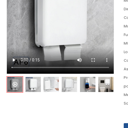
M
Di
Co
Ma
Fu
M
Lo
Co
As
Pr
po
M
Sc