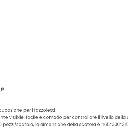
li
upazione per i fazzoletti
e visibile, facile e comodo per controllare il livello della
0 pezzi/scatola, la dimensione della scatola è 465*300*31