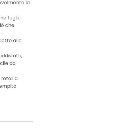
tevolmente la
one foglio
ciò che
detto alle
oddisfatti,
cile da
rotoli di
riempito