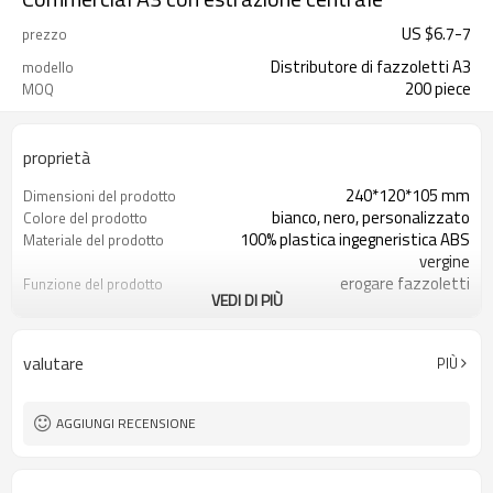
US $
6.7
-
7
prezzo
Distributore di fazzoletti A3
modello
200 piece
MOQ
proprietà
240*120*105 mm
Dimensioni del prodotto
bianco, nero, personalizzato
Colore del prodotto
100% plastica ingegneristica ABS
Materiale del prodotto
vergine
erogare fazzoletti
Funzione del prodotto
VEDI DI PIÙ
200 pezzi
MOQ
MOQ è 200 pezzi
Logo personalizzato
MOQ è 2000 pezzi
Colore personalizzato
valutare
PIÙ
MOQ è 2000 pezzi
Aspetto personalizzato
AGGIUNGI RECENSIONE