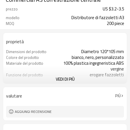
US $
3.2
-
3.5
prezzo
Distributore di fazzoletti A3
modello
200 piece
MOQ
proprietà
Diametro 120*105 mm
Dimensioni del prodotto
bianco, nero, personalizzato
Colore del prodotto
100% plastica ingegneristica ABS
Materiale del prodotto
vergine
erogare fazzoletti
Funzione del prodotto
VEDI DI PIÙ
200 pezzi
MOQ
MOQ è 200 pezzi
Logo personalizzato
MOQ è 2000 pezzi
Colore personalizzato
valutare
PIÙ
MOQ è 2000 pezzi
Aspetto personalizzato
AGGIUNGI RECENSIONE