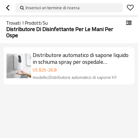
Inserisci un termine di ricerca
Trovati
1
Prodotti Su
Distributore Di Disinfettante Per Le Mani Per
Ospe
Distributore automatico di sapone liquido
in schiuma spray per ospedale
commerciale Smarlean H1
US $
25
-
26.8
modello:Distributore automatico di sapone H1