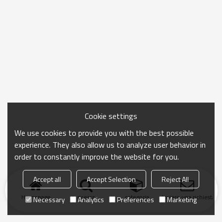
Cookie settings
We use cookies to provide you with the best possible
experience. They also allow us to analyze user behavior in
order to constantly improve the website for you.
Accept all
Accept Selection
Reject All
Homepage
ricerca
categoria
Inviare una richiesta
Necessary
Analytics
Preferences
Marketing